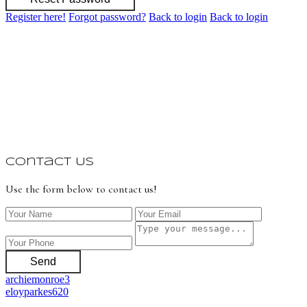
Register here!
Forgot password?
Back to login
Back to login
Contact Us
Use the form below to contact us!
Send
archiemonroe3
eloyparkes620