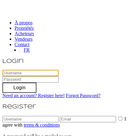
À propos
Propriétés
Acheteurs
Vendeurs
Contact
FR
Login
Login
Need an account? Register here!
Forgot Password?
Register
I
agree with
terms & conditions
A password will be e-mailed to you