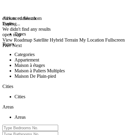
click to enable zoom
Advanced Search
loading...
Types
We didn't find any results
Types
open map
View
Roadmap
Satellite
Hybrid
Terrain
My Location
Fullscreen
Types
Prev
Next
Categories
Appartement
Maison à étages
Maison à Paliers Multiples
Maison De Plain-pied
Cities
Cities
Areas
Areas