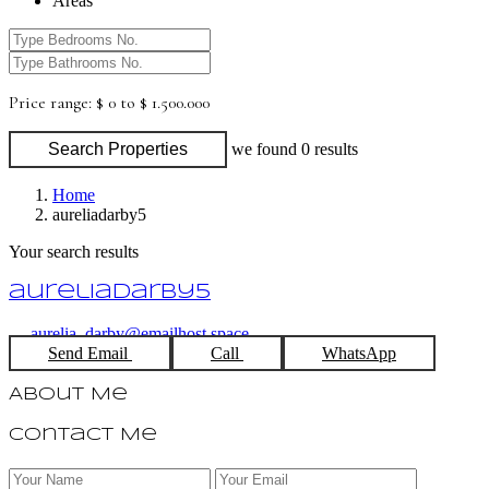
Areas
Price range:
$ 0 to $ 1.500.000
Search Properties
we found
0
results
Home
aureliadarby5
Your search results
aureliadarby5
aurelia_darby@emailhost.space
Send Email
Call
WhatsApp
About Me
Contact Me