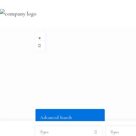
Advanced Search
Types
Types