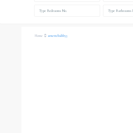
Home
arnettebabb53