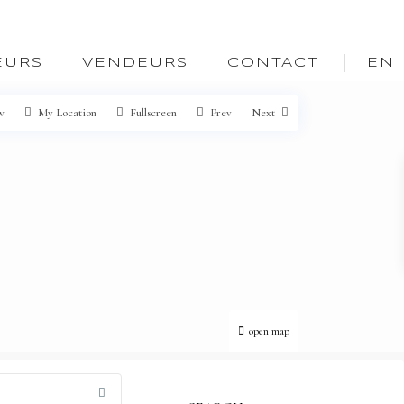
EURS
VENDEURS
CONTACT
EN
w
My Location
Fullscreen
Prev
Next
open map