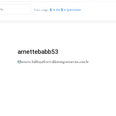
$ 0 to $ 1.500.000
Price range:
arnettebabb53
arnette.babb29@festivaldomingosmartins.com.br