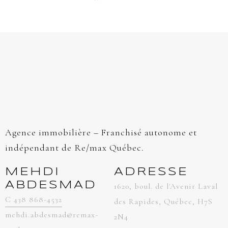
Agence immobilière – Franchisé autonome et
indépendant de Re/max Québec.
MEHDI
ADRESSE
ABDESMAD
1620, boul. de l'Avenir Laval
C 438 868-4532
des Rapides, Québec, H7S
mehdi.abdesmad@remax-
2N4