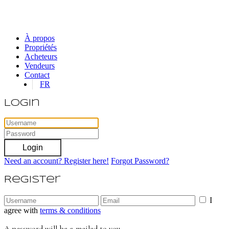
À propos
Propriétés
Acheteurs
Vendeurs
Contact
FR
Login
Login
Need an account? Register here!
Forgot Password?
Register
I
agree with
terms & conditions
A password will be e-mailed to you