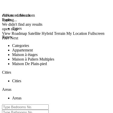
click to enable zoom
Advanced Search
loading...
Types
We didn't find any results
Types
open map
View
Roadmap
Satellite
Hybrid
Terrain
My Location
Fullscreen
Types
Prev
Next
Categories
Appartement
Maison à étages
Maison à Paliers Multiples
Maison De Plain-pied
Cities
Cities
Areas
Areas